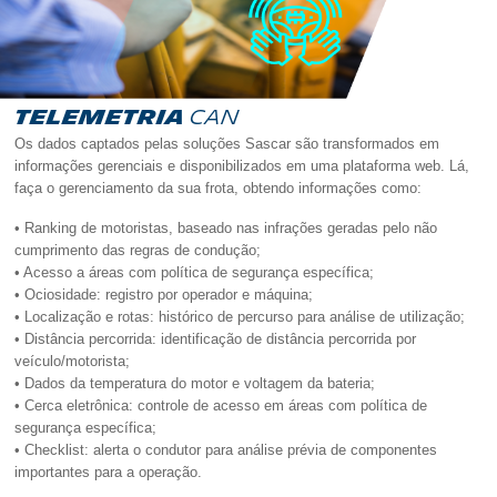
PARCERIAS
Mobilidade
TELEMETRIA
CAN
Os dados captados pelas soluções Sascar são transformados em
Sustentável
informações gerenciais e disponibilizados em uma plataforma web. Lá,
faça o gerenciamento da sua frota, obtendo informações como:
• Ranking de motoristas, baseado nas infrações geradas pelo não
Conheça
cumprimento das regras de condução;
• Acesso a áreas com política de segurança específica;
a
• Ociosidade: registro por operador e máquina;
• Localização e rotas: histórico de percurso para análise de utilização;
• Distância percorrida: identificação de distância percorrida por
Sascar
veículo/motorista;
• Dados da temperatura do motor e voltagem da bateria;
• Cerca eletrônica: controle de acesso em áreas com política de
Rede
segurança específica;
• Checklist: alerta o condutor para análise prévia de componentes
importantes para a operação.
Credenciada