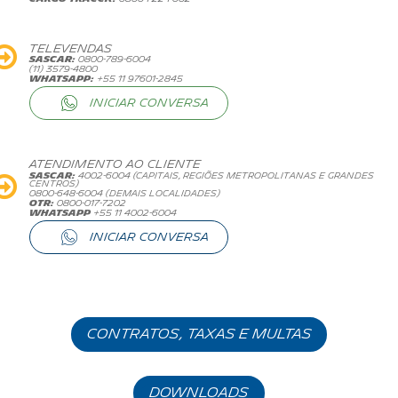
TELEVENDAS
SASCAR:
0800-789-6004
(11) 3579-4800
WHATSAPP:
+55 11 97601-2845
INICIAR CONVERSA
ATENDIMENTO AO CLIENTE
SASCAR:
4002-6004 (CAPITAIS, REGIÕES METROPOLITANAS E GRANDES
CENTROS)
0800-648-6004 (DEMAIS LOCALIDADES)
OTR:
0800-017-7202
whatsapp
+55 11 4002-6004
INICIAR CONVERSA
contratos, taxas e multas
DOWNLOADS