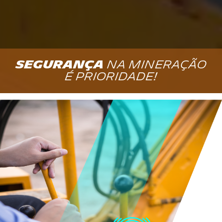
SEGURANÇA
na mineração
é prioridade!
POR
QUE
A
SASCAR?