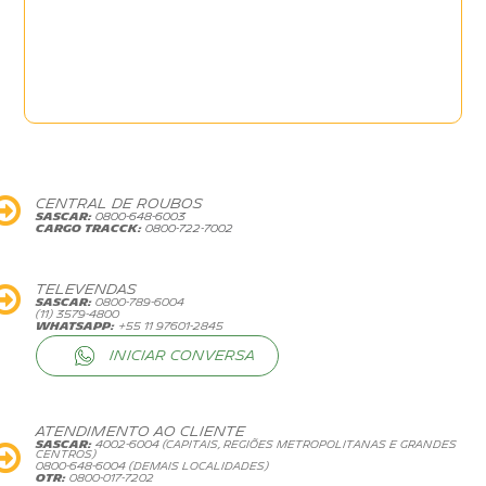
CENTRAL DE ROUBOS
SASCAR:
0800-648-6003
CARGO TRACCK:
0800-722-7002
TELEVENDAS
SASCAR:
0800-789-6004
(11) 3579-4800
WHATSAPP:
+55 11 97601-2845
INICIAR CONVERSA
ATENDIMENTO AO CLIENTE
SASCAR:
4002-6004 (CAPITAIS, REGIÕES METROPOLITANAS E GRANDES
CENTROS)
0800-648-6004 (DEMAIS LOCALIDADES)
OTR:
0800-017-7202