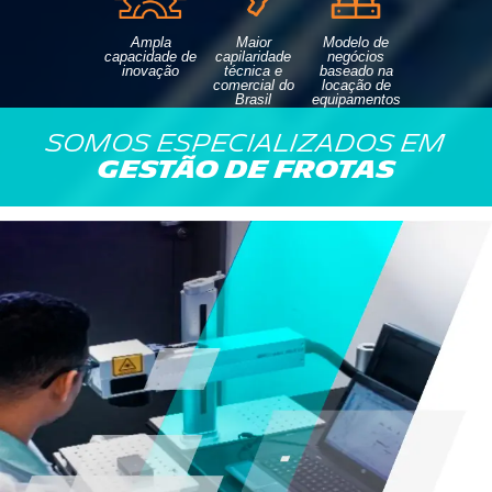
Ampla
Maior
Modelo de
capacidade de
capilaridade
negócios
inovação
técnica e
baseado na
comercial do
locação de
Brasil
equipamentos
Somos especializados em
gestão de frotas
POR
QUE
A
SASCAR?