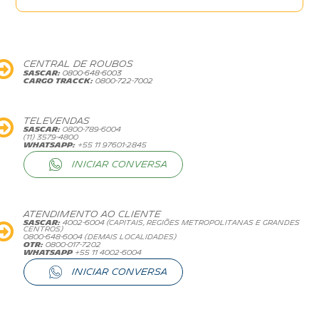
CENTRAL DE ROUBOS
SASCAR:
0800-648-6003
CARGO TRACCK:
0800-722-7002
TELEVENDAS
SASCAR:
0800-789-6004
(11) 3579-4800
WHATSAPP:
+55 11 97601-2845
INICIAR CONVERSA
ATENDIMENTO AO CLIENTE
SASCAR:
4002-6004 (CAPITAIS, REGIÕES METROPOLITANAS E GRANDES
CENTROS)
0800-648-6004 (DEMAIS LOCALIDADES)
OTR:
0800-017-7202
whatsapp
+55 11 4002-6004
INICIAR CONVERSA