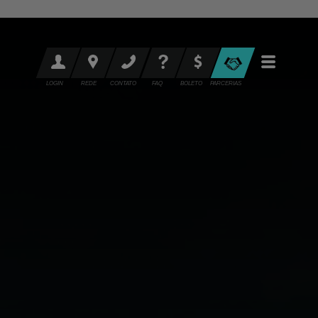
LOGIN
REDE
CONTATO
FAQ
BOLETO
PARCERIAS
POR
QUE
A
SASCAR?
Mobilidade
Sustentável
Conheça
a
Sascar
Rede
Credenciada