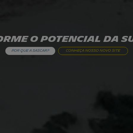
rme o potencial da s
por que a sascar?
conheça nosso novo site